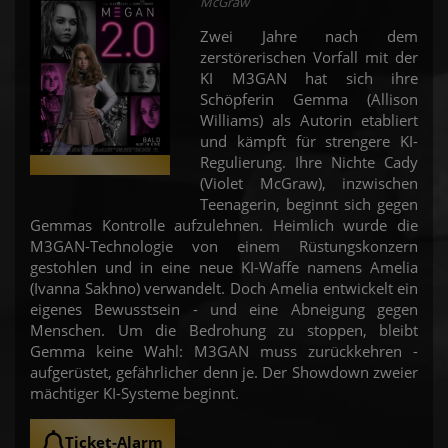
McGraw
Zwei Jahre nach dem
zerstörerischen Vorfall mit der
KI M3GAN hat sich ihre
Schöpferin Gemma (Allison
Williams) als Autorin etabliert
und kämpft für strengere KI-
Regulierung. Ihre Nichte Cady
(Violet McGraw), inzwischen
Teenagerin, beginnt sich gegen
Gemmas Kontrolle aufzulehnen. Heimlich wurde die
M3GAN-Technologie von einem Rüstungskonzern
gestohlen und in eine neue KI-Waffe namens Amelia
(Ivanna Sakhno) verwandelt. Doch Amelia entwickelt ein
eigenes Bewusstsein - und eine Abneigung gegen
Menschen. Um die Bedrohung zu stoppen, bleibt
Gemma keine Wahl: M3GAN muss zurückkehren -
aufgerüstet, gefährlicher denn je. Der Showdown zweier
mächtiger KI-Systeme beginnt.
Ticket-Alarm