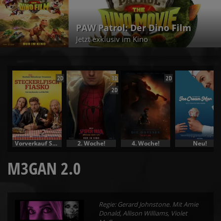
PAW Patrol: Der Dino Film
Jetzt exklusiv im Kino
2D
3D
2D
2D
Vorverkauf Specials
2. Woche!
4. Woche!
Neu!
M3GAN 2.0
Regie: Gerard Johnstone. Mit Amie
Donald, Allison Williams, Violet