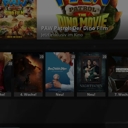
Christopher Nolan | Die Odyssee
Jetzt exklusiv im Kino
3D
2D
2D
2D
2D
he!
4. Woche!
Neu!
Neu!
7. Woch