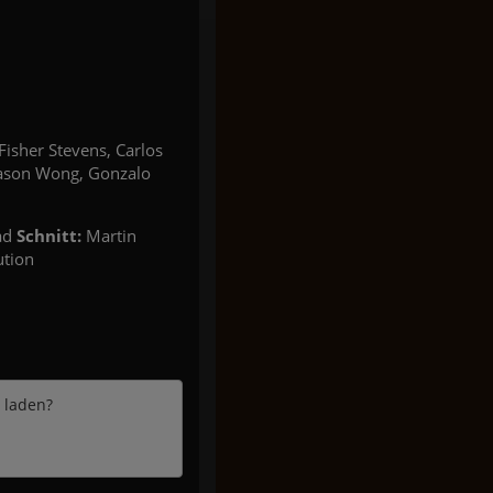
Fisher Stevens, Carlos
Jason Wong, Gonzalo
ad
Schnitt:
Martin
ution
e laden?