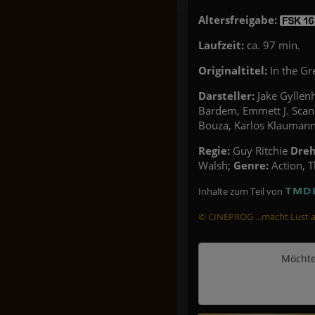
Altersfreigabe:
Laufzeit:
ca. 97 min.
Originaltitel:
In the Gr
Darsteller:
Jake Gyllenh
Bardem, Emmett J. Scan
Bouza, Karlos Klauman
Regie:
Guy Ritchie
Dre
Walsh;
Genre:
Action, T
Inhalte zum Teil von
© CINEPROG ...macht Lust au
Möchte