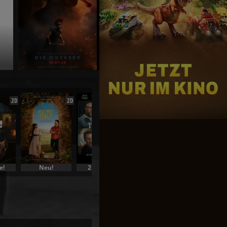
Toy Story 5
Jetzt exklusiv im Kino
2D
2D
2D
2D
e!
Neu!
2. Woche!
Film | Auslese
3. Woche