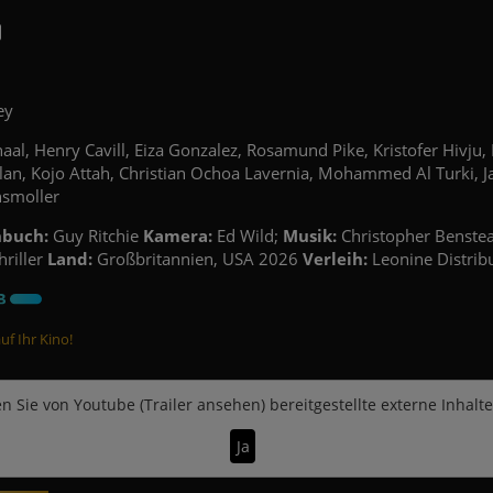
ey
aal, Henry Cavill, Eiza Gonzalez, Rosamund Pike, Kristofer Hivju, 
lan, Kojo Attah, Christian Ochoa Lavernia, Mohammed Al Turki, 
nsmoller
hbuch:
Guy Ritchie
Kamera:
Ed Wild;
Musik:
Christopher Benste
hriller
Land:
Großbritannien, USA 2026
Verleih:
Leonine Distrib
f Ihr Kino!
n Sie von
Youtube (Trailer ansehen)
bereitgestellte externe Inhalt
Ja