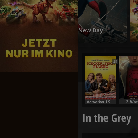
PAW Patrol: Der Dino Film
Jetzt exklusiv im Kino
2D
Vorverkauf Specials
2. Woc
In the Grey