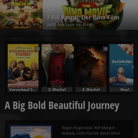
PAW Patrol: Der Dino Film
Jetzt exklusiv im Kino
2D
3D
2D
2D
Vorverkauf Specials
2. Woche!
4. Woche!
Neu!
A Big Bold Beautiful Journey
Regie: Kogonada. Mit Margot
Robbie, Colin Farrell, Kevin Kline