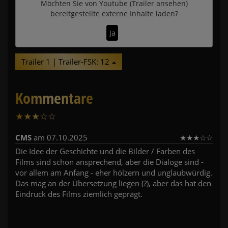
Möchten Sie von
Youtube (Trailer ansehen)
bereitgestellte externe Inhalte laden?
Ja
Trailer 1 | Trailer-FSK: 12
Kommentare
★
★
★
☆
☆
1
CMS
am 07.10.2025
★
★
★
☆
☆
Die Idee der Geschichte und die Bilder / Farben des
Films sind schon ansprechend, aber die Dialoge sind -
vor allem am Anfang - eher hölzern und unglaubwürdig.
Das mag an der Übersetzung liegen (?), aber das hat den
Eindruck des Films ziemlich geprägt.