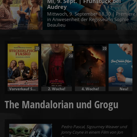
Mi, 9. Sept. | Frühstück bei
Audrey
Mittwoch, 9. September 18.30 | Premiere
in Anwesenheit der Regisseurin Sophie
Beaulieu
2D
3D
2D
2D
Vorverkauf Specials
2. Woche!
4. Woche!
Neu!
The Mandalorian und Grogu
Pedro Pascal, Sigourney Weaver und
Jonny Coyne in einem Film von Jon