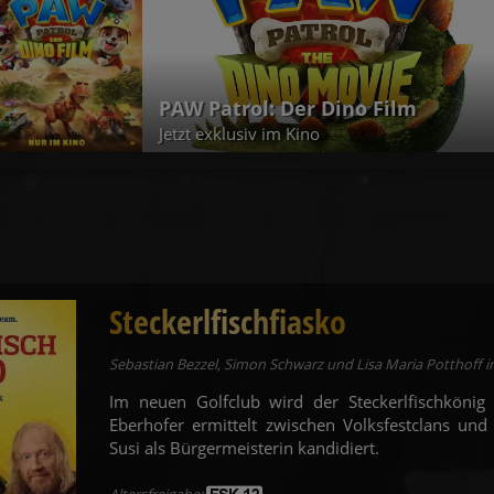
Christopher Nolan | Die Odyssee
Jetzt exklusiv im Kino
Steckerlfischfiasko
Sebastian Bezzel, Simon Schwarz und Lisa Maria Potthoff i
Im neuen Golfclub wird der Steckerlfischkönig 
Eberhofer ermittelt zwischen Volksfestclans und
Susi als Bürgermeisterin kandidiert.
Altersfreigabe: