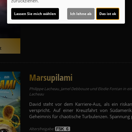
ca. 106 Minuten
zurückziehen.
ab / am 20.08.2026 bei uns!
Lassen Sie mich wählen
Ich lehne ab
Das ist ok
t
Marsupilami
Philippe Lacheau, Jamel Debbouze und Elodie Fontan in ei
Lacheau
David steht vor dem Karriere-Aus, als ein riskan
verspricht. Auf einer Kreuzfahrt von Südamerik
Geheimnis für chaotische Turbulenzen. Spannung 
Altersfreigabe: