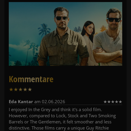
Kommentare
★
★
★
★
★
1
Eda Kantar
am 02.06.2026
★
★
★
★
★
I enjoyed In the Grey and think it's a solid film.
However, compared to Lock, Stock and Two Smoking
Barrels or The Gentlemen, it felt smoother and less
distinctive. Those films carry a unique Guy Ritchie