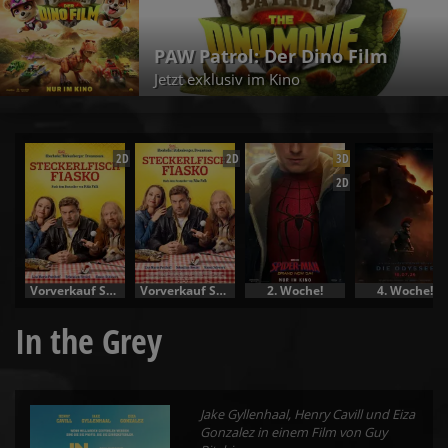
PAW Patrol: Der Dino Film
Jetzt exklusiv im Kino
2D
2D
3D
2D
Vorverkauf Specials
Vorverkauf Specials
2. Woche!
4. Woche!
In the Grey
Jake Gyllenhaal, Henry Cavill und Eiza
Gonzalez in einem Film von Guy