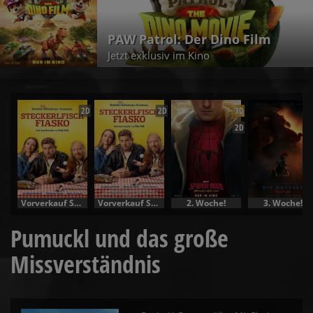
PAW Patrol: Der Dino Film
Jetzt exklusiv im Kino
2D
2D
3D
2D
Vorverkauf Specials
Vorverkauf Specials
2. Woche!
3. Woche!
Pumuckl und das große
Missverständnis