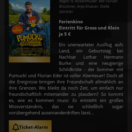
Regie: H. Rosenmüller. Mit Florian
Brückner, Anja Knauer, Stella
Goritzki
Ferienkino
Eintritt für Gross und Klein
je 5 €
Ein unerwarteter Ausflug aufs
Land, ein Geburtstag bei
Nachbar Lothar Hermann
Burke und eine neugierige
Schildkröte - der Sommer mit
Pumuckl und Florian Eder ist voller Abenteuer! Doch all
die Ereignisse bringen ihre Freundschaft allmählich an
ihre Grenzen. Wo bleibt da noch Zeit, um einfach nur
freundschaftlich miteinander zu plaudern? So kommt
es, wie es kommen muss: Es entsteht ein großes
Missverständnis, das sie schließlich sogar
vorübergehend auseinanderdriften lässt...
Ticket-Alarm