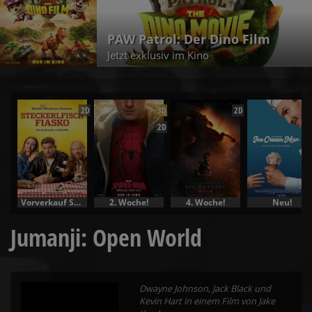
PAW Patrol: Der Dino Film
Jetzt exklusiv im Kino
2D
3D
2D
2D
Vorverkauf Specials
2. Woche!
4. Woche!
Neu!
Jumanji: Open World
Dwayne Johnson, Jack Black und
Kevin Hart in einem Film von Jake