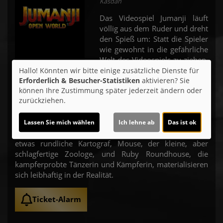
Kasdan
Das Videospiel Jumanji läuft
völlig aus dem Ruder und dreht
den Spieß um: Statt die Spieler
wie gewohnt in die gefährliche
Welt des Videospiels zu ziehen,
nutzt es das Portal nun in die
Hallo! Könnten wir bitte einige zusätzliche Dienste für
entgegengesetzte Richtung.
Erforderlich & Besucher-Statistiken
aktivieren? Sie
können Ihre Zustimmung später jederzeit ändern oder
Spencer, Martha, Fridge und
zurückziehen.
Bethany staunen nicht schlecht,
als ihnen in der echten Welt plötzlich ihre Avatare über
den Weg laufen. Dr. Bravestone, der muskulöse
Lassen Sie mich wählen
Ich lehne ab
Das ist ok
Archäologe und Abenteurer, Professor Oberon, der
etwas rundliche Kartograf, Mouse, der kleine, aber
schlagfertige Zoologe, und Ruby Roundhouse, die
kampferprobte Tänzerin und Kämpferin, materialisieren
sich leibhaftig in der Realität.
Ticket-Alarm