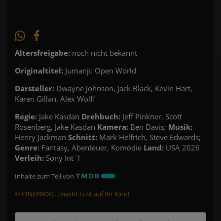
Altersfreigabe:
noch nicht bekannt
Originaltitel:
Jumanji: Open World
Darsteller:
Dwayne Johnson, Jack Black, Kevin Hart,
Karen Gillan, Alex Wolff
Regie:
Jake Kasdan
Drehbuch:
Jeff Pinkner, Scott
Rosenberg, Jake Kasdan
Kamera:
Ben Davis;
Musik:
Henry Jackman
Schnitt:
Mark Helfrich, Steve Edwards;
Genre:
Fantasy, Abenteuer, Komödie
Land:
USA 2026
Verleih:
Sony Int´l
Inhalte zum Teil von
© CINEPROG ...macht Lust auf Ihr Kino!