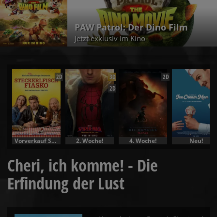
PAW Patrol: Der Dino Film
Jetzt exklusiv im Kino
2D
3D
2D
2D
Vorverkauf Specials
2. Woche!
4. Woche!
Neu!
Cheri, ich komme! - Die
Erfindung der Lust