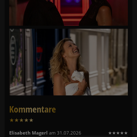
Kommentare
★
★
★
★
★
1
Elisabeth Magerl
am 31.07.2026
★
★
★
★
★