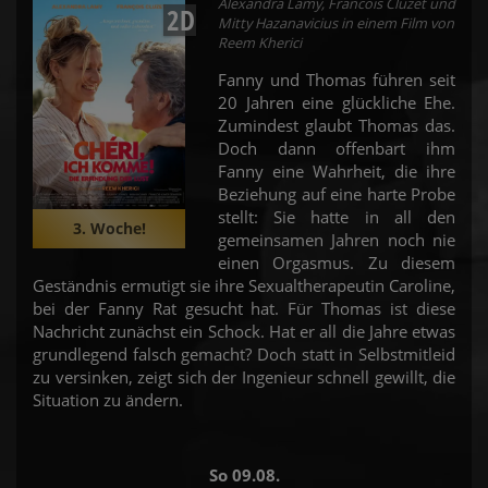
Alexandra Lamy, Francois Cluzet und
2D
Mitty Hazanavicius in einem Film von
Reem Kherici
Fanny und Thomas führen seit
20 Jahren eine glückliche Ehe.
Zumindest glaubt Thomas das.
Doch dann offenbart ihm
Fanny eine Wahrheit, die ihre
Beziehung auf eine harte Probe
stellt: Sie hatte in all den
3. Woche!
gemeinsamen Jahren noch nie
einen Orgasmus. Zu diesem
Geständnis ermutigt sie ihre Sexualtherapeutin Caroline,
bei der Fanny Rat gesucht hat. Für Thomas ist diese
Nachricht zunächst ein Schock. Hat er all die Jahre etwas
grundlegend falsch gemacht? Doch statt in Selbstmitleid
zu versinken, zeigt sich der Ingenieur schnell gewillt, die
Situation zu ändern.
So 09.08.