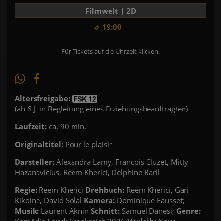
Filmwelt | 2D
19:00
Für Tickets auf die Uhrzeit klicken.
Altersfreigabe:
(ab 6 J. in Begleitung eines Erziehungsbeauftragten)
Laufzeit:
ca. 90 min.
Originaltitel:
Pour le plaisir
Darsteller:
Alexandra Lamy, Francois Cluzet, Mitty
Hazanavicius, Reem Kherici, Delphine Baril
Regie:
Reem Kherici
Drehbuch:
Reem Kherici, Gari
Kikoine, David Solal
Kamera:
Dominique Fausset;
Musik:
Laurent Aknin
Schnitt:
Samuel Danesi;
Genre:
Komödie
Land:
Frankreich 2026
Verleih:
Neue