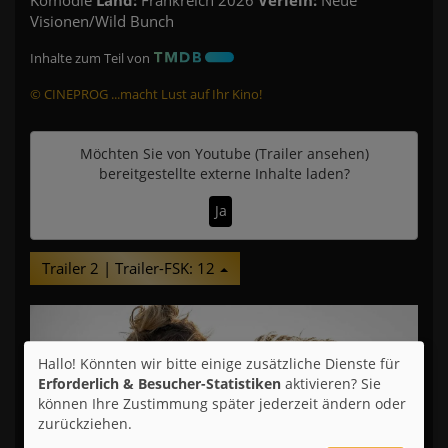
Visionen/Wild Bunch
Inhalte zum Teil von
© CINEPROG ...macht Lust auf Ihr Kino!
Möchten Sie von
Youtube (Trailer ansehen)
bereitgestellte externe Inhalte laden?
Ja
Trailer 2 | Trailer-FSK: 12
Hallo! Könnten wir bitte einige zusätzliche Dienste für
Erforderlich & Besucher-Statistiken
aktivieren? Sie
können Ihre Zustimmung später jederzeit ändern oder
zurückziehen.