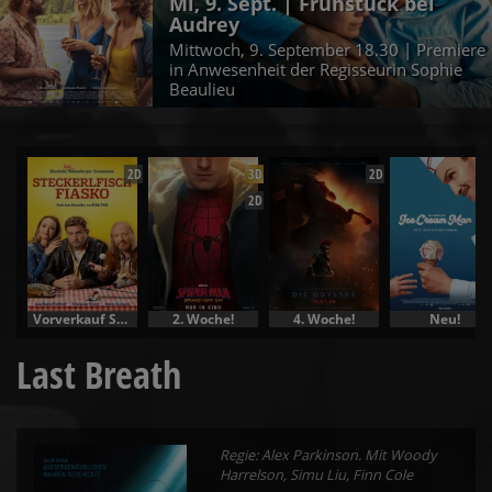
Mi, 9. Sept. | Frühstück bei
Audrey
Mittwoch, 9. September 18.30 | Premiere
in Anwesenheit der Regisseurin Sophie
Beaulieu
2D
3D
2D
2D
Vorverkauf Specials
2. Woche!
4. Woche!
Neu!
Last Breath
Regie: Alex Parkinson. Mit Woody
Harrelson, Simu Liu, Finn Cole