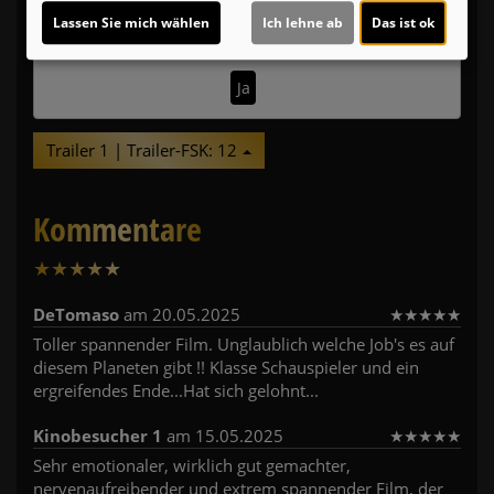
Möchten Sie von
Youtube (Trailer ansehen)
Lassen Sie mich wählen
Ich lehne ab
Das ist ok
bereitgestellte externe Inhalte laden?
Ja
Trailer 1 | Trailer-FSK: 12
Kommentare
★
★
★
★
★
2
DeTomaso
am 20.05.2025
★
★
★
★
★
Toller spannender Film. Unglaublich welche Job's es auf
diesem Planeten gibt !! Klasse Schauspieler und ein
ergreifendes Ende...Hat sich gelohnt...
Kinobesucher 1
am 15.05.2025
★
★
★
★
★
Sehr emotionaler, wirklich gut gemachter,
nervenaufreibender und extrem spannender Film, der