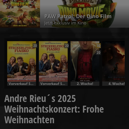
PAW Patrol: Der Dino Film
Jetzt exklusiv im Kino
2D
2D
3D
2D
Vorverkauf Specials
Vorverkauf Specials
2. Woche!
4. Woche!
Andre Rieu´s 2025
Weihnachtskonzert: Frohe
Weihnachten