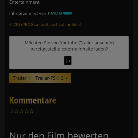
Entertainment
Inhalte zum Teil von
© CINEPROG ...macht Lust auf Ihr Kino!
Möchten Sie von
Youtube (Trailer ansehen)
bereitgestellte externe Inhalte laden?
Ja
Trailer 1 | Trailer-FSK: 0
Kommentare
☆
☆
☆
☆
☆
0
Nur den Film bewerten,