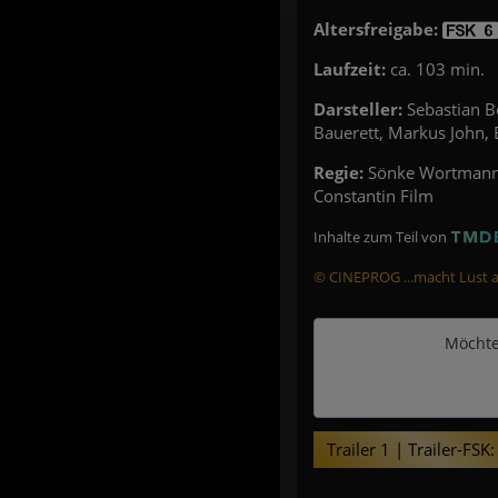
Altersfreigabe:
Laufzeit:
ca. 103 min.
Darsteller:
Sebastian Be
Bauerett, Markus John,
Regie:
Sönke Wortman
Constantin Film
Inhalte zum Teil von
© CINEPROG ...macht Lust au
Möchte
Trailer 1 | Trailer-FSK: