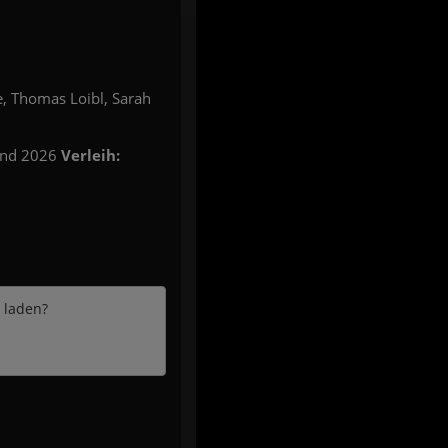
e, Thomas Loibl, Sarah
and 2026
Verleih:
e laden?