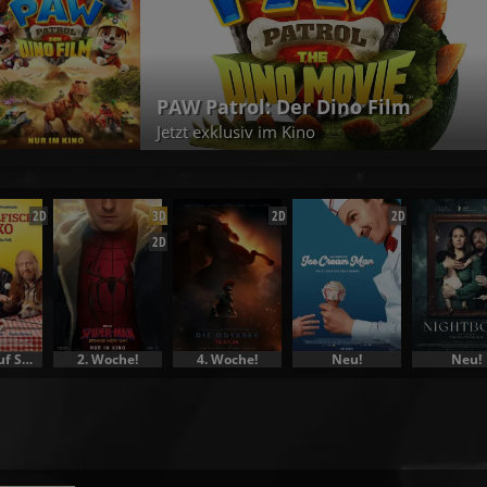
r Dino Film
Christo
no
Jetzt exklu
2D
3D
2D
2D
2D
Vorverkauf Specials
2. Woche!
4. Woche!
Neu!
Neu!