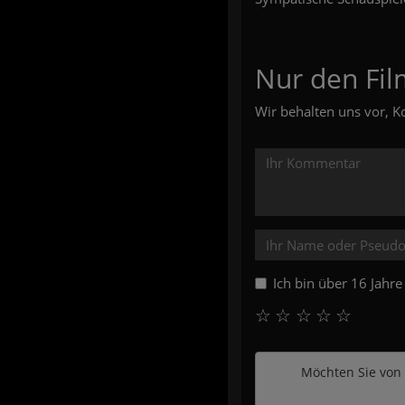
Nur den Fil
Wir behalten uns vor, K
Ich bin über 16 Jahr
☆
☆
☆
☆
☆
Möchten Sie von