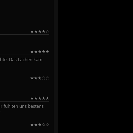
★
★
★
★
☆
★
★
★
★
★
chte. Das Lachen kam
★
★
★
☆
☆
★
★
★
★
★
ir fühlten uns bestens
t
★
★
★
☆
☆