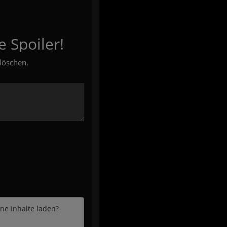
e Spoiler!
löschen.
rne Inhalte laden?