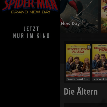
ew Day
PAW Patrol: De
Jetzt exklusiv im Ki
2D
Vorverkauf Specials
Die Ältern