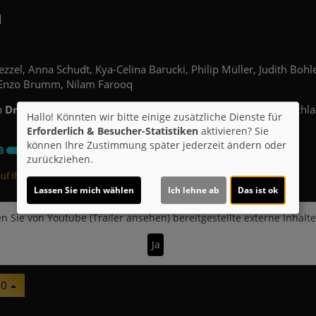
zzel, Anna Schudt, Kya-Celina Barucki, Philip Müller, Judith Bohl
 Enzo Brumm, Nilam Farooq
n
Drehbuch:
Sönke Wortmann
Genre:
Komödie
Land:
Deutschl
Hallo! Könnten wir bitte einige zusätzliche Dienste für
Erforderlich & Besucher-Statistiken
aktivieren? Sie
können Ihre Zustimmung später jederzeit ändern oder
zurückziehen.
f Ihr Kino!
Lassen Sie mich wählen
Ich lehne ab
Das ist ok
n Sie von
Youtube (Trailer ansehen)
bereitgestellte externe Inhalt
Ja
 0