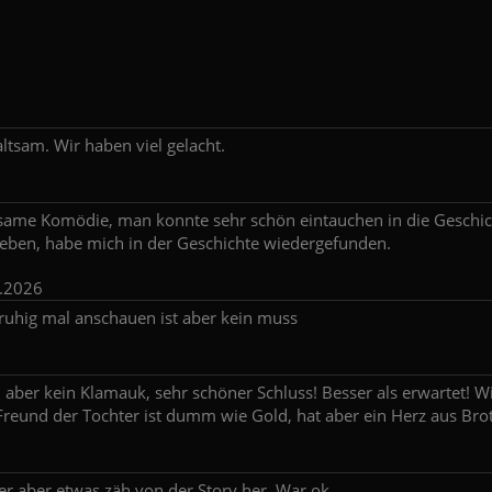
altsam. Wir haben viel gelacht.
ltsame Komödie, man konnte sehr schön eintauchen in die Geschi
Leben, habe mich in der Geschichte wiedergefunden.
.2026
ruhig mal anschauen ist aber kein muss
, aber kein Klamauk, sehr schöner Schluss! Besser als erwartet! W
 Freund der Tochter ist dumm wie Gold, hat aber ein Herz aus Bro
r aber etwas zäh von der Story her. War ok