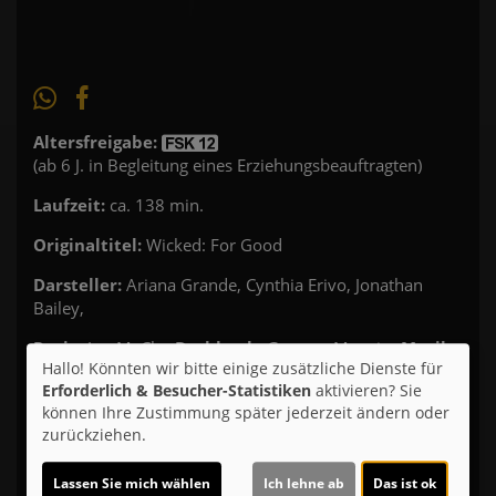
Altersfreigabe:
(ab 6 J. in Begleitung eines Erziehungsbeauftragten)
Laufzeit:
ca. 138 min.
Originaltitel:
Wicked: For Good
Darsteller:
Ariana Grande, Cynthia Erivo, Jonathan
Bailey,
Regie:
Jon M. Chu
Drehbuch:
Gregory Maguire
Musik:
Hallo! Könnten wir bitte einige zusätzliche Dienste für
John Powell, Stephen Schwartz
Genre:
Musical
Land:
Erforderlich & Besucher-Statistiken
aktivieren? Sie
USA 2025
Verleih:
Universal
können Ihre Zustimmung später jederzeit ändern oder
zurückziehen.
Inhalte zum Teil von
© CINEPROG ...macht Lust auf Ihr Kino!
Lassen Sie mich wählen
Ich lehne ab
Das ist ok