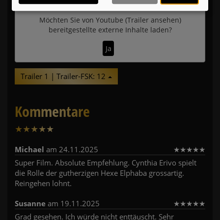
Möchten Sie von
Youtube (Trailer ansehen)
bereitgestellte externe Inhalte laden?
Ja
Trailer 1 | Trailer-FSK: 12
Kommentare
★
★
★
★
★
2
Michael
am 24.11.2025
★
★
★
★
★
Super Film. Absolute Empfehlung. Cynthia Erivo spielt
die Rolle der gutherzigen Hexe Elphaba grossartig.
Reingehen lohnt.
Susanne
am 19.11.2025
★
★
★
★
★
Grad gesehen. Ich würde nicht enttäuscht. Sehr