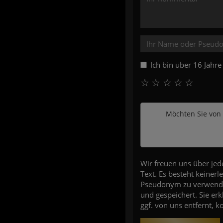
Ich bin über 16 Jahr
☆
☆
☆
☆
☆
Möchten Sie von
Wir freuen uns über je
Text. Es besteht keiner
Pseudonym zu verwenden
und gespeichert. Sie er
ggf. von uns entfernt, 