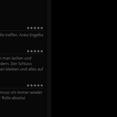
★
★
★
★
★
le treffen. Anke Engelke
★
★
★
★
★
ann man lachen und
ndern. Der Schluss
en bleiben und alles auf
★
★
★
★
★
, muss ich immer wieder
r Rolle absolut