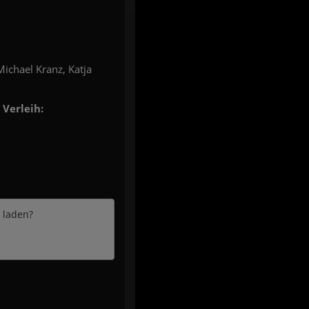
ichael Kranz, Katja
Verleih:
e laden?