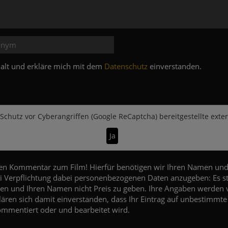
e alt und erkläre mich mit dem
Datenschutz
einverstanden.
Schutz vor Cyberangriffen (Google ReCaptcha)
bereitgestellte exte
Ja
den Kommentar zum Film! Hierfür benötigen wir Ihren Namen un
lei Verpflichtung dabei personenbezogenen Daten anzugeben: Es ste
 und Ihren Namen nicht Preis zu geben. Ihre Angaben werden v
klären sich damit einverstanden, dass Ihr Eintrag auf unbestimmte
kommentiert oder und bearbeitet wird.