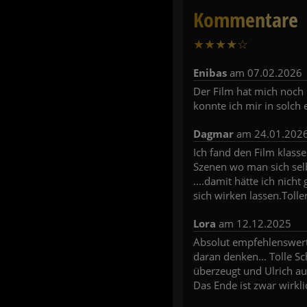
Kommentare
★
★
★
★
☆
10
Enibas
am 07.02.2026
Der Film hat mich noch 
konnte ich mir in solch e
Dagmar
am 24.01.202
Ich fand den Film klass
Szenen wo man sich selbe
....damit hätte ich nic
sich wirken lassen.Tolle
Lora
am 12.12.2025
Absolut empfehlenswert!
daran denken... Tolle Sc
überzeugt und Ulrich au
Das Ende ist zwar wirkli