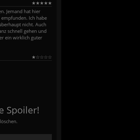
★
★
★
★
★
en. Jemand hat hier
il empfunden. Ich habe
überhaupt nicht. Auch
ganz schnell gehen und
r ein wirklich guter
★
☆
☆
☆
☆
e Spoiler!
löschen.