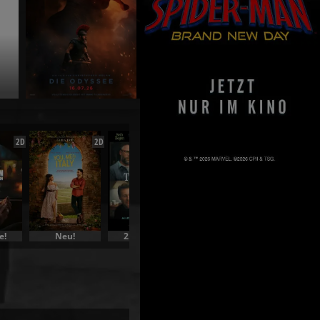
Christopher Nolan | Die O
Jetzt exklusiv im Kino
2D
2D
2D
2D
e!
Neu!
2. Woche!
Film | Auslese
3. Woche