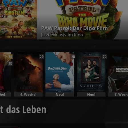
PAW Patrol: Der Dino Film
Jetzt exklusiv im Kino
3D
2D
2D
2D
2D
he!
4. Woche!
Neu!
Neu!
7. Woch
t das Leben