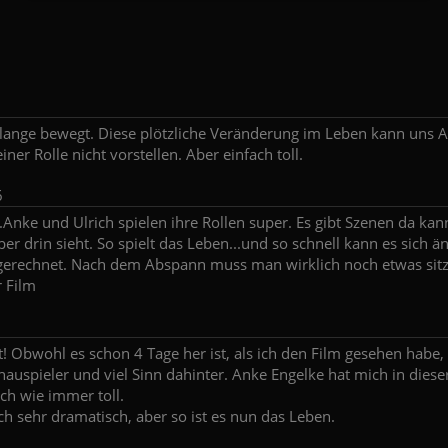
lange bewegt. Diese plötzliche Veränderung im Leben kann uns Al
iner Rolle nicht vorstellen. Aber einfach toll.
6
e.Anke und Ulrich spielen ihre Rollen super. Es gibt Szenen da k
r drin sieht. So spielt das Leben...und so schnell kann es sich ä
ht gerechnet. Nach dem Abspann muss man wirklich noch etwas sitz
r Film
 Obwohl es schon 4 Tage her ist, als ich den Film gesehen habe
hauspieler und viel Sinn dahinter. Anke Engelke hat mich in diese
ch wie immer toll.
ch sehr dramatisch, aber so ist es nun das Leben.