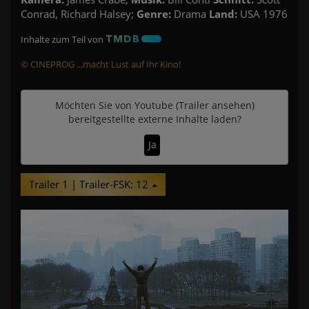
Conrad, Richard Halsey;
Genre:
Drama
Land:
USA 1976
Inhalte zum Teil von
© CINEPROG ...macht Lust auf Ihr Kino!
Möchten Sie von
Youtube (Trailer ansehen)
bereitgestellte externe Inhalte laden?
Ja
Trailer 1 | Trailer-FSK: 12