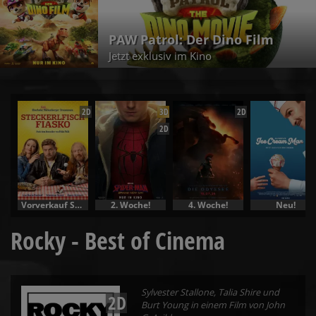
PAW Patrol: Der Dino Film
Jetzt exklusiv im Kino
2D
3D
2D
2D
Vorverkauf Specials
2. Woche!
4. Woche!
Neu!
Rocky - Best of Cinema
Sylvester Stallone, Talia Shire und
2D
Burt Young in einem Film von John