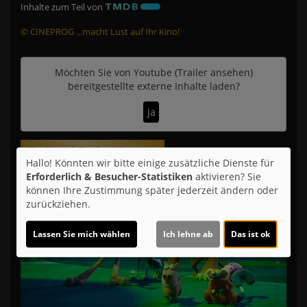
Inhalte zum Teil von
© CINEPROG ...macht Lust auf Ihr Kino!
Möchten Sie von
Youtube (Trailer ansehen)
bereitgestellte externe Inhalte laden?
Ja
Trailer 1 | Trailer-FSK: 12
Hallo! Könnten wir bitte einige zusätzliche Dienste für
Erforderlich & Besucher-Statistiken
aktivieren? Sie
können Ihre Zustimmung später jederzeit ändern oder
zurückziehen.
Lassen Sie mich wählen
Ich lehne ab
Das ist ok