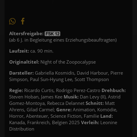
Altersfreigabe:
(ab 6 J. in Begleitung eines Erziehungsbeauftragten)
Laufzeit:
ca. 90 min.
Originaltitel:
Night of the Zoopocalypse
Darsteller:
Gabriella Kosmidis, David Harbour, Pierre
Simpson, Paul Sun-Hyung Lee, Scott Thompson
Regie:
Ricardo Curtis, Rodrigo Perez-Castro
Drehbuch:
Steven Hoban, James Kee
Musik:
Dan Levy (II), Astrid
Gomez-Montoya, Rebecca Delannet
Schnitt:
Matt
Ahrens, Gilad Carmel;
Genre:
Animation, Komödie,
Horror, Abenteuer, Science Fiction, Familie
Land:
Kanada, Frankreich, Belgien 2025
Verleih:
Leonine
Distribution