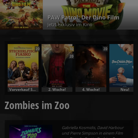
PAW Patrol: Der Dino Film
Jetzt exklusiv im Kino
2D
3D
2D
2D
Vorverkauf Specials
2. Woche!
4. Woche!
Neu!
Zombies im Zoo
Gabriella Kosmidis, David Harbour
und Pierre Simpson in einem Film